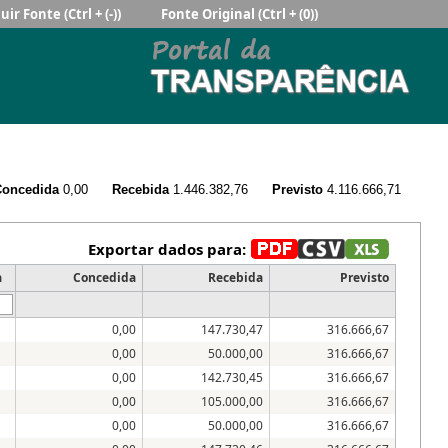
uir Fonte
(Ctrl + (-))
Fonte Original
(Ctrl + (0))