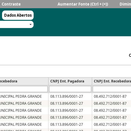
Contraste
Aumentar Fonte
(Ctrl + (+))
Dimin
Dados Abertos