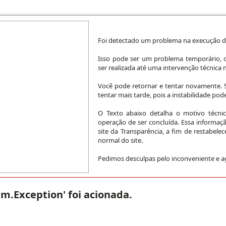
Foi detectado um problema na execução da
Isso pode ser um problema temporário, o
ser realizada até uma intervenção técnica n
Você pode retornar e tentar novamente. S
tentar mais tarde, pois a instabilidade pode
O Texto abaixo detalha o motivo técni
operação de ser concluída. Essa informaç
site da Transparência, a fim de restabele
normal do site.
Pedimos desculpas pelo inconveniente e 
em.Exception' foi acionada.